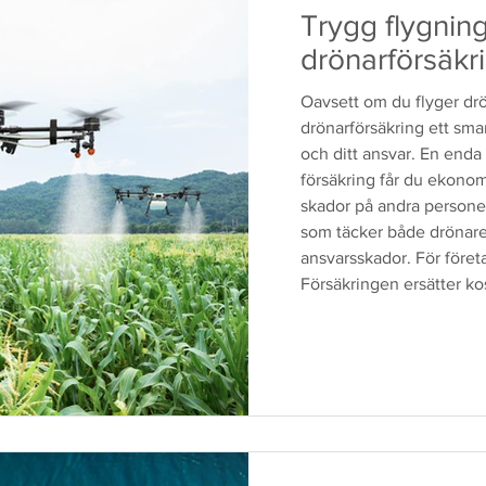
Trygg flygnin
drönarförsäkr
Oavsett om du flyger drö
drönarförsäkring ett smar
och ditt ansvar. En enda
försäkring får du ekonomi
skador på andra persone
som täcker både drönare
ansvarsskador. För företa
Försäkringen ersätter kos