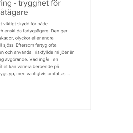
ing - trygghet för
båtägare
tt viktigt skydd för både
h enskilda fartygsägare. Den ger
kador, olyckor eller andra
l sjöss. Eftersom fartyg ofta
n och används i riskfyllda miljöer är
ng avgörande. Vad ingår i en
ållet kan variera beroende på
tygstyp, men vanligtvis omfattas:
r själva farty