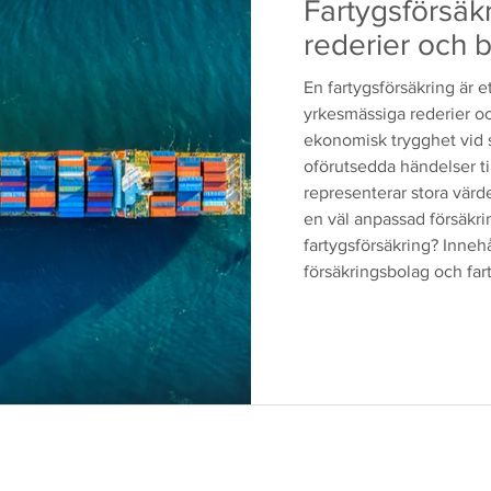
Fartygsförsäkr
rederier och 
En fartygsförsäkring är e
yrkesmässiga rederier oc
ekonomisk trygghet vid s
oförutsedda händelser til
representerar stora värde
en väl anpassad försäkri
fartygsförsäkring? Inneh
försäkringsbolag och far
Kaskoförsäkring – skydda