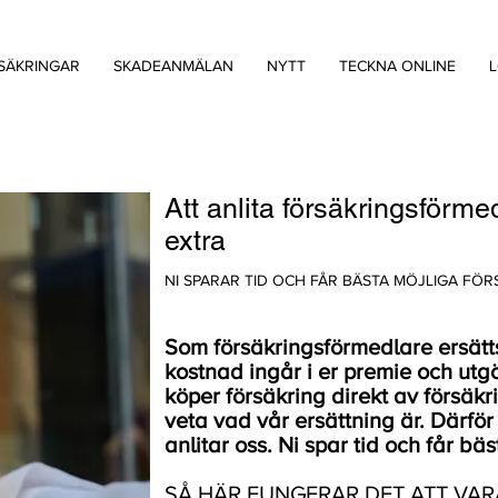
SÄKRINGAR
SKADEANMÄLAN
NYTT
TECKNA ONLINE
L
Att anlita försäkringsförme
extra
NI SPARAR TID OCH FÅR BÄSTA MÖJLIGA FÖR
Som försäkringsförmedlare ersätt
kostnad ingår i er premie och ut
köper försäkring direkt av försäkr
veta vad vår ersättning är. Därför
anlitar oss. Ni spar tid och får bä
SÅ HÄR FUNGERAR DET ATT VA