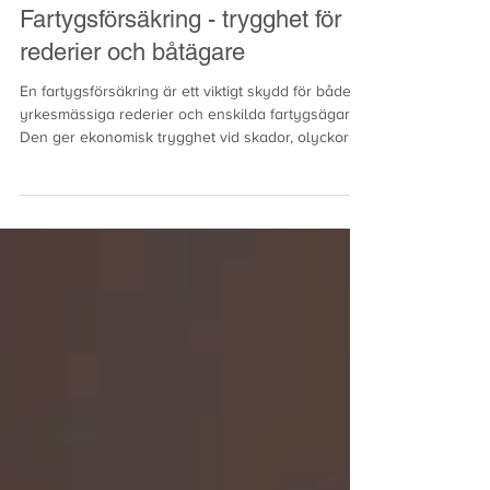
14 nov. 2025
Fartygsförsäkring - trygghet för
rederier och båtägare
En fartygsförsäkring är ett viktigt skydd för både
yrkesmässiga rederier och enskilda fartygsägare.
Den ger ekonomisk trygghet vid skador, olyckor
eller andra oförutsedda händelser till sjöss.
Eftersom fartyg ofta representerar stora värden
och används i riskfyllda miljöer är en väl
anpassad försäkring avgörande. Vad ingår i en
fartygsförsäkring? Innehållet kan variera beroende
på försäkringsbolag och fartygstyp, men vanligtvis
omfattas: Kaskoförsäkring – skyddar själva farty