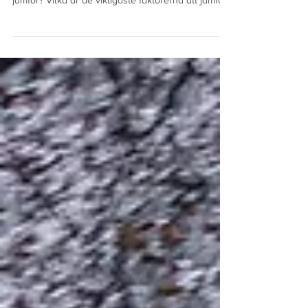
Försäkringsmäklaren har i uppdrag att jämföra
försäkring åt sina kunder. Men vad är det man
jämför? Vilka är de viktigaste faktorerna att jämföra
i olika försäkring? Svaret kan sammanfattas i Rätt
Villkor, Rätt Premie. Som försäkringsförmedlare får
vi på Fenix uppdraget ta fram ett visst
försäkringsskydd åt en kund. Vårt jobb är att
jämföra försäkringar. Första prioritet är att hitta
bästa möjliga villkor som hanterar de risker
kunden har. - Det grundläggande är att kunden